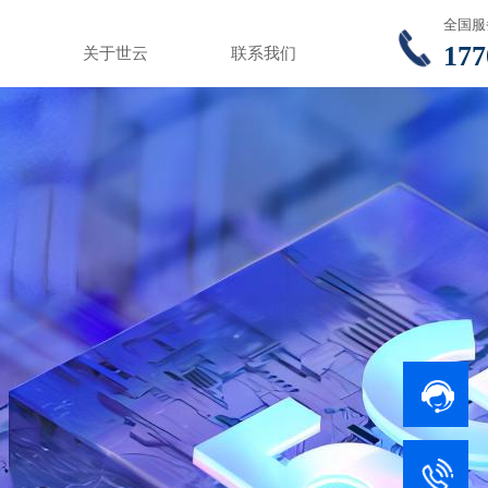
全国服
177
关于世云
联系我们