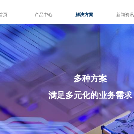
首页
产品中心
解决方案
新闻资讯
多种方案
满足多元化的业务需求